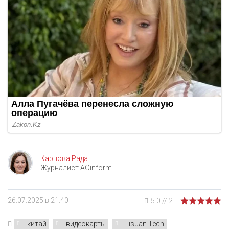
Карпова Рада
Журналист AOinform
26.07.2025 в 21:40
5.0
//
2
китай
видеокарты
Lisuan Tech