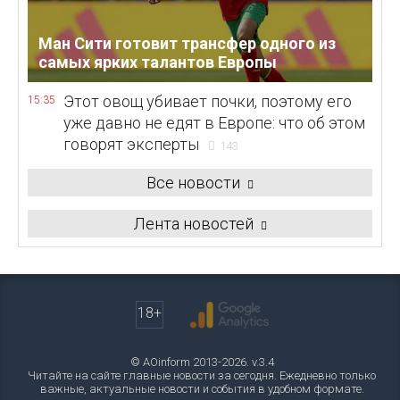
Ман Сити готовит трансфер одного из
самых ярких талантов Европы
Этот овощ убивает почки, поэтому его
15:35
уже давно не едят в Европе: что об этом
говорят эксперты
143
Все новости
Лента новостей
18+
© AOinform 2013-2026. v.3.4
Читайте на сайте главные новости за сегодня. Ежедневно только
важные, актуальные новости и события в удобном формате.