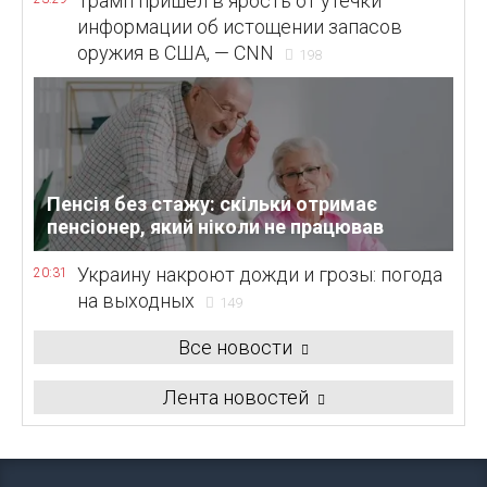
Трамп пришел в ярость от утечки
информации об истощении запасов
оружия в США, — CNN
198
Пенсія без стажу: скільки отримає
пенсіонер, який ніколи не працював
Украину накроют дожди и грозы: погода
20:31
на выходных
149
Все новости
Лента новостей