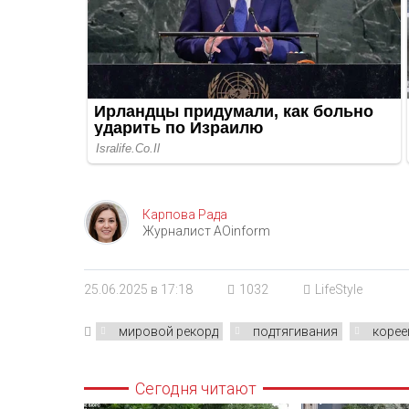
Карпова Рада
Журналист AOinform
25.06.2025 в 17:18
1032
LifeStyle
мировой рекорд
подтягивания
корее
Сегодня читают