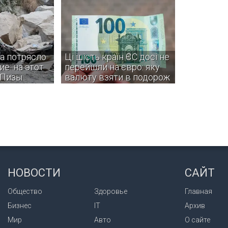
а потрясло
Ці шість країн ЄС досі не
е: на этот
перейшли на євро: яку
 Пизы
валюту взяти в подорож
овали жители
Деякі з цих країн навіть не
инций, однако
планують вступати в єврозону.
информации о
и разрушениях
НОВОСТИ
САЙТ
Общество
Здоровье
Главная
Бизнес
IT
Архив
Мир
Авто
О сайте