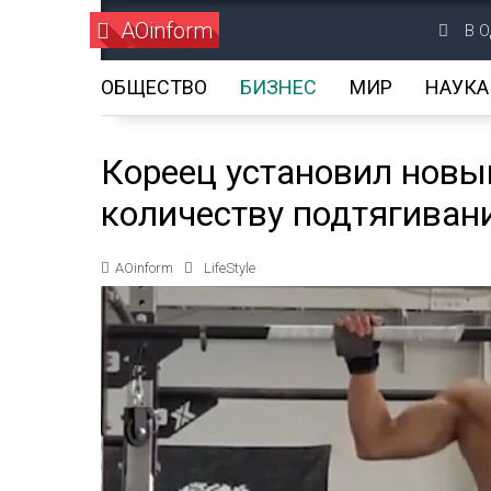
AOinform
В О
ОБЩЕСТВО
БИЗНЕС
МИР
НАУКА
Кореец установил новы
количеству подтягиван
AOinform
LifeStyle