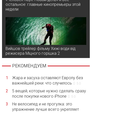
остальное: главные кинопремьеры этой
недели
Вийшов трейлер фільму Хижі води від
режисера Міцного горішка 2
РЕКОМЕНДУЕМ
1
Жара и засуха оставляют Европу без
важнейшей реки: что случилось
5.0
2
5 вещей, которые нужно сделать сразу
после покупки нового iPhone
5.0
3
Не велосипед и не прогулка: это
упражнение лучше всего укрепляет