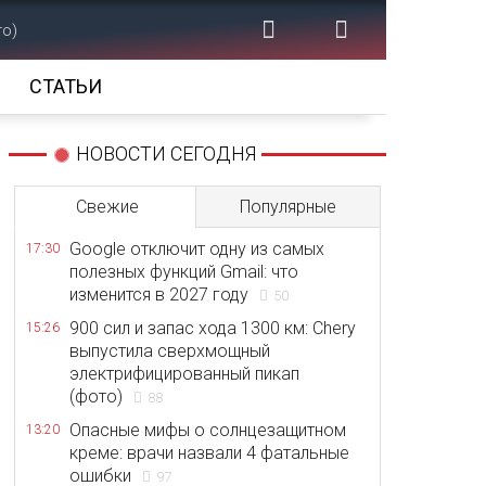
то)
СТАТЬИ
НОВОСТИ СЕГОДНЯ
Свежие
Популярные
Google отключит одну из самых
17:30
полезных функций Gmail: что
изменится в 2027 году
50
900 сил и запас хода 1300 км: Chery
15:26
выпустила сверхмощный
электрифицированный пикап
(фото)
88
Опасные мифы о солнцезащитном
13:20
креме: врачи назвали 4 фатальные
ошибки
97