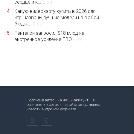
сердце и к...
5.0
4
Какую видеокарту купить в 2026 для
игр: названы лучшие модели на любой
бюдж...
5.0
5
Пентагон запросил $18 млрд на
экстренное усиление ПВО
5.0
Подписывайтесь на наши аккаунты в
социальных сетях и читайте актуальные
новости в удобном формате.