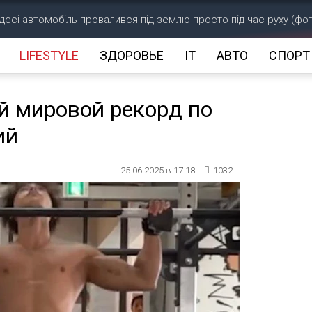
десі автомобіль провалився під землю просто під час руху (фо
LIFESTYLE
ЗДОРОВЬЕ
IT
АВТО
СПОРТ
й мировой рекорд по
ий
25.06.2025 в 17:18
1032