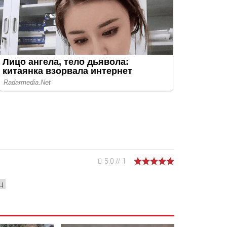
5.0
//
1
ц