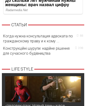
СТАТЬИ
Когда нужна консультация адвоката по
88
гражданскому праву и к кому ...
Конструкційні шурупи: надійне рішення
398
для сучасного будівництва
LIFE STYLE
«Человек-паук: Новый день» и все