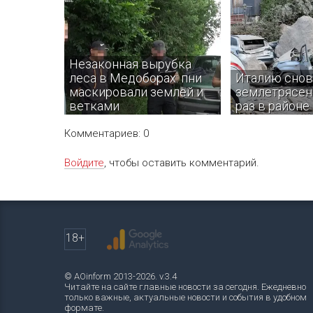
Незаконная вырубка
леса в Медоборах: пни
Италию снов
маскировали землей и
землетрясени
ветками
раз в районе
Комментариев: 0
Войдите
, чтобы оставить комментарий.
В Тернопольской области
Толчки почувств
правоохранители разоблачили
нескольких пров
группу, которая незаконно
предварительно 
вырубала деревья на территории
пострадавших ил
природного заповедника
нет.
18+
Медоборы.
© AOinform 2013-2026. v.3.4
Читайте на сайте главные новости за сегодня. Ежедневно
только важные, актуальные новости и события в удобном
формате.