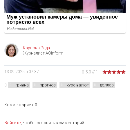
Карпова Рада
Журналист AOinform
13.09.2025 в 07:37
5.0
//
1
гривна
прогноз
курс валют
доллар
Комментариев: 0
Войдите
, чтобы оставить комментарий.