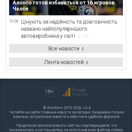
Алонсо готов избавиться от 16 игроков
Челси
Цінують за надійність та довговічність:
15:28
названо найпопулярнішого
автовиробника у світі
142
Все новости
Лента новостей
18+
© AOinform 2013-2026. v.3.4
Читайте на сайте главные новости за сегодня. Ежедневно только
важные, актуальные новости и события в удобном формате.
Продолжая просматривать сайт вы подтверждаете, что
ознакомились и соглашаетесь на использование файлов cookies.