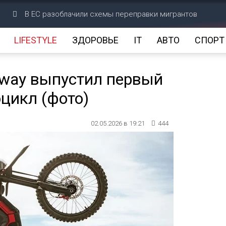
В ЕС разоблачили схемы переправки мигрантов
LIFESTYLE
ЗДОРОВЬЕ
IT
АВТО
СПОРТ
gway выпустил первый
цикл (фото)
02.05.2026 в 19:21
444