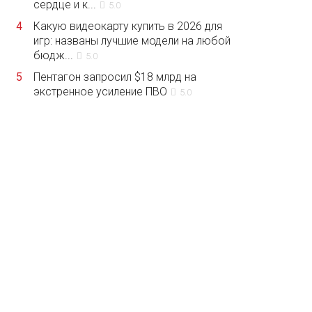
сердце и к...
5.0
4
Какую видеокарту купить в 2026 для
игр: названы лучшие модели на любой
бюдж...
5.0
5
Пентагон запросил $18 млрд на
экстренное усиление ПВО
5.0