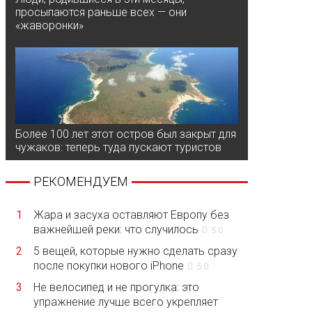
просыпаются раньше всех — они
«жаворонки»
Более 100 лет этот остров был закрыт для
чужаков: теперь туда пускают туристов
РЕКОМЕНДУЕМ
1
Жара и засуха оставляют Европу без
важнейшей реки: что случилось
5.0
2
5 вещей, которые нужно сделать сразу
после покупки нового iPhone
5.0
3
Не велосипед и не прогулка: это
упражнение лучше всего укрепляет