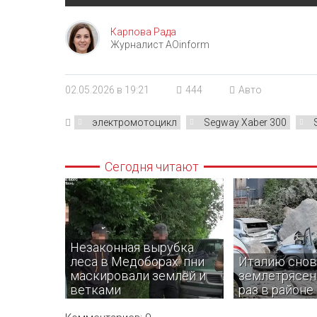
Карпова Рада
Журналист AOinform
02.05.2026 в 19:21
444
Авто
электромотоцикл
Segway Xaber 300
Сегодня читают
Незаконная вырубка
леса в Медоборах: пни
Италию снов
маскировали землей и
землетрясени
ветками
раз в районе