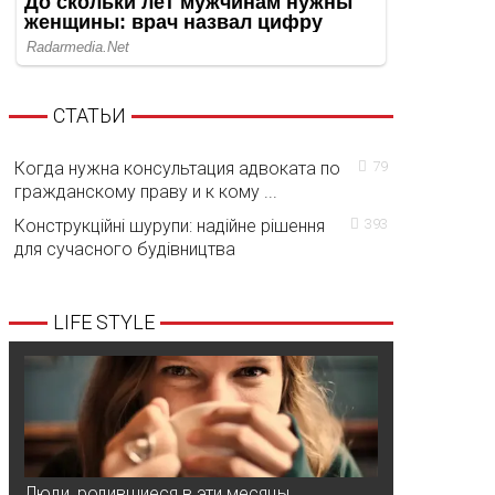
СТАТЬИ
Когда нужна консультация адвоката по
79
гражданскому праву и к кому ...
Конструкційні шурупи: надійне рішення
393
для сучасного будівництва
LIFE STYLE
Люди, родившиеся в эти месяцы,