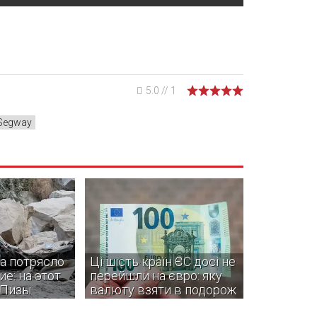
5.0
//
1
Segway
а потрясло
Ці шість країн ЄС досі не
е: на этот
перейшли на євро: яку
 Пизы
валюту взяти в подорож