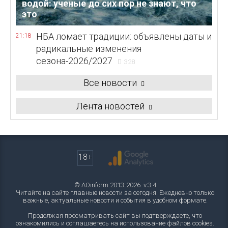
водой: ученые до сих пор не знают, что
это
НБА ломает традиции: объявлены даты и
21:18
радикальные изменения
сезона-2026/2027
328
Все новости
Лента новостей
18+
© AOinform 2013-2026. v.3.4
Читайте на сайте главные новости за сегодня. Ежедневно только
важные, актуальные новости и события в удобном формате.
Продолжая просматривать сайт вы подтверждаете, что
ознакомились и соглашаетесь на использование файлов cookies.