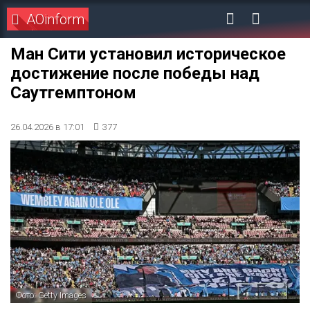
AOinform
Ман Сити установил историческое
достижение после победы над
Саутгемптоном
26.04.2026 в 17:01
377
Фото: Getty Images