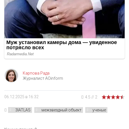
Карпова Рада
Журналист AOinform
06.12.2025 в 16:32
4.5
//
2
3IATLAS
межзвездный объект
ученые