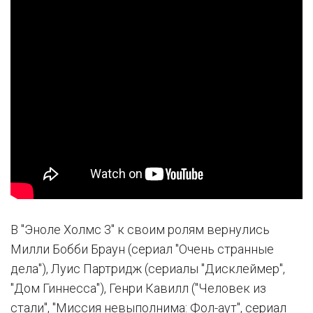
В "Эноле Холмс 3" к своим ролям вернулись
Милли Бобби Браун (сериал "Очень странные
дела"), Луис Партридж (сериалы "Дисклеймер",
"Дом Гиннесса"), Генри Кавилл ("Человек из
стали", "Миссия невыполнима: Фол-аут", сериал