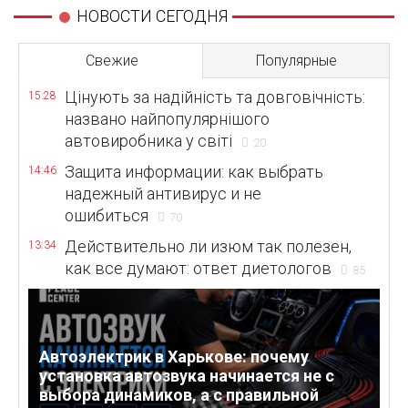
НОВОСТИ СЕГОДНЯ
Свежие
Популярные
Цінують за надійність та довговічність:
15:28
названо найпопулярнішого
автовиробника у світі
20
Защита информации: как выбрать
14:46
надежный антивирус и не
ошибиться
70
Действительно ли изюм так полезен,
13:34
как все думают: ответ диетологов
85
Автоэлектрик в Харькове: почему
установка автозвука начинается не с
выбора динамиков, а с правильной