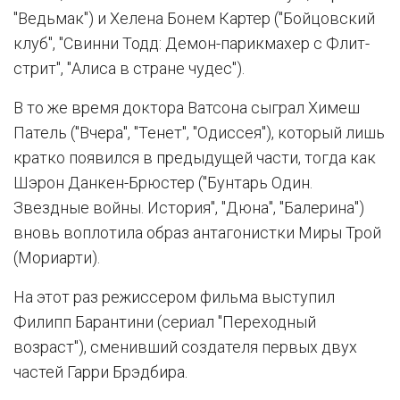
"Ведьмак") и Хелена Бонем Картер ("Бойцовский
клуб", "Свинни Тодд: Демон-парикмахер с Флит-
стрит", "Алиса в стране чудес").
В то же время доктора Ватсона сыграл Химеш
Патель ("Вчера", "Тенет", "Одиссея"), который лишь
кратко появился в предыдущей части, тогда как
Шэрон Данкен-Брюстер ("Бунтарь Один.
Звездные войны. История", "Дюна", "Балерина")
вновь воплотила образ антагонистки Миры Трой
(Мориарти).
На этот раз режиссером фильма выступил
Филипп Барантини (сериал "Переходный
возраст"), сменивший создателя первых двух
частей Гарри Брэдбира.