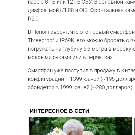
паре с 8 ГБ или 12 ГБ ОЗУ. В основной ка
диафрагмой f/1.88 и OIS. Фронтальная ка
f/2.0.
В Honor говорят, что это первый смартфон
Threeproof и IP69K: его можно бросать с 
погружать на глубину 6,6 метра в морску
мокрыми руками или в перчатках.
Смартфон уже поступил в продажу в Кита
конфигурации – 1399 юаней (~195 долларов
обойдется в 1999 юаней (~280 долларов).