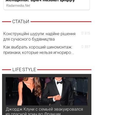
СТАТЬИ
Конструкційні шурупи: надійне рішення
373
для сучасного будівництва
Как выбрать хороший шиномонтаж:
337
признаки, которые нельзя игнориро...
LIFE STYLE
Джордж Клуни с семьей эвакуировался
из опасной зоны во Франции