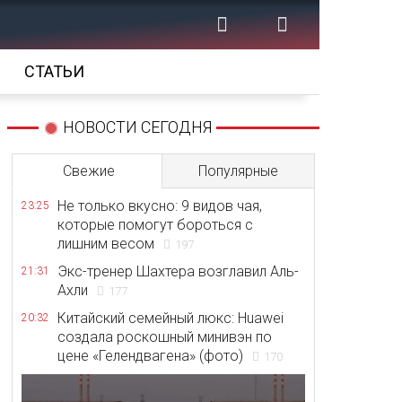
СТАТЬИ
НОВОСТИ СЕГОДНЯ
Свежие
Популярные
Не только вкусно: 9 видов чая,
23:25
которые помогут бороться с
лишним весом
197
Экс-тренер Шахтера возглавил Аль-
21:31
Ахли
177
Китайский семейный люкс: Huawei
20:32
создала роскошный минивэн по
цене «Гелендвагена» (фото)
170