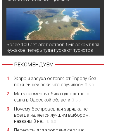
Более 100 лет этот остров был закрыт для
чужаков: теперь туда пускают туристов
РЕКОМЕНДУЕМ
1
Жара и засуха оставляют Европу без
важнейшей реки: что случилось
5.0
2
Мать насмерть сбила однолетнего
сына в Одесской области
5.0
3
Почему беспроводная зарядка не
всегда является лучшим выбором:
названы 3 не...
5.0
4
Перекусы для здоровья сердца: