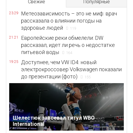
Свежие
Популярные
Метеозависимость – это не миф: врач
23:29
рассказала о влиянии погоды на
здоровье людей
119
Европейские реки обмелели: DW
21:21
рассказал, идет ли речь о недостатке
питьевой воды
164
Доступнее, чем VW ID4: новый
19:25
электрокроссовер Volkswagen показали
до презентации (фото)
155
Шелестюк завоевал титул WBO
International