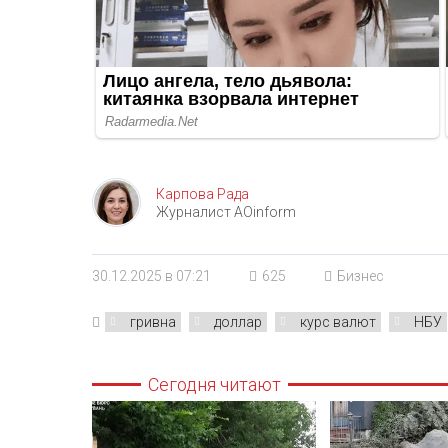
Карпова Рада
Журналист AOinform
30.12.2025 в 07:21
625
Бизнес
гривна
доллар
курс валют
НБУ
Сегодня читают