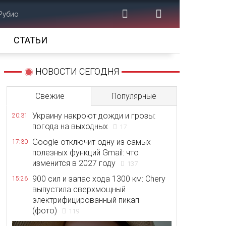
Рубио
СТАТЬИ
НОВОСТИ СЕГОДНЯ
Свежие
Популярные
Украину накроют дожди и грозы:
20:31
погода на выходных
17
Google отключит одну из самых
17:30
полезных функций Gmail: что
изменится в 2027 году
137
900 сил и запас хода 1300 км: Chery
15:26
выпустила сверхмощный
электрифицированный пикап
(фото)
119