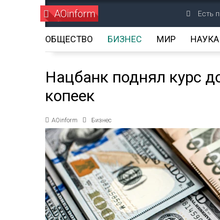
AOinform
Есть 
ОБЩЕСТВО
БИЗНЕС
МИР
НАУКА
Нацбанк поднял курс до
копеек
AOinform
Бизнес