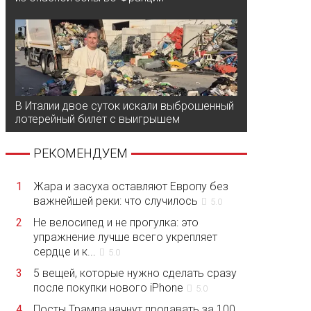
В Италии двое суток искали выброшенный
лотерейный билет с выигрышем
РЕКОМЕНДУЕМ
1
Жара и засуха оставляют Европу без
важнейшей реки: что случилось
5.0
2
Не велосипед и не прогулка: это
упражнение лучше всего укрепляет
сердце и к...
5.0
3
5 вещей, которые нужно сделать сразу
после покупки нового iPhone
5.0
4
Посты Трампа начнут продавать за 100