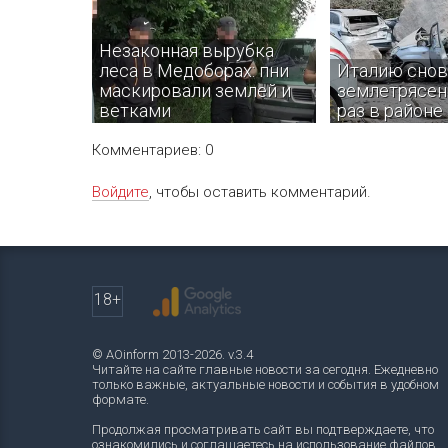
Незаконная вырубка
леса в Медоборах: пни
Италию снов
маскировали землей и
землетрясени
ветками
раз в районе
Комментариев: 0
Войдите
, чтобы оставить комментарий.
В Тернопольской области
Толчки почувств
правоохранители разоблачили
нескольких пров
группу, которая незаконно
предварительно 
вырубала деревья на территории
пострадавших ил
природного заповедника
нет.
18+
Медоборы.
© AOinform 2013-2026. v.3.4
Читайте на сайте главные новости за сегодня. Ежедневно
только важные, актуальные новости и события в удобном
формате.
Продолжая просматривать сайт вы подтверждаете, что
ознакомились и соглашаетесь на использование файлов