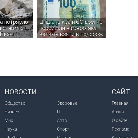
а потрясло
Ці шість країн ЄС досі не
е: на этот
перейшли на євро: яку
 Пизы
валюту взяти в подорож
овали жители
Деякі з цих країн навіть не
инций, однако
планують вступати в єврозону.
информации о
и разрушениях
НОВОСТИ
САЙТ
Общество
Здоровье
Главная
Бизнес
IT
Архив
Мир
Авто
О сайте
Наука
Спорт
Реклама
LifeStyle
Статьи
Контакты