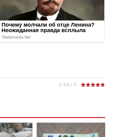
4.8
//
4