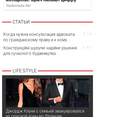
СТАТЬИ
Когда нужна консультация адвоката
116
по гражданскому праву и к кому ...
Конструкційні шурупи: надійне рішення
401
для сучасного будівництва
LIFE STYLE
Джордж Клуни с семьей эвакуировался
из опасной зоны во Франции