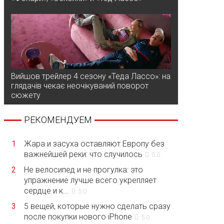
Вийшов трейлер 4 сезону «Теда Лассо»: на
глядачів чекає неочікуваний поворот
сюжету
РЕКОМЕНДУЕМ
1
Жара и засуха оставляют Европу без
важнейшей реки: что случилось
5.0
2
Не велосипед и не прогулка: это
упражнение лучше всего укрепляет
сердце и к...
5.0
3
5 вещей, которые нужно сделать сразу
после покупки нового iPhone
5.0