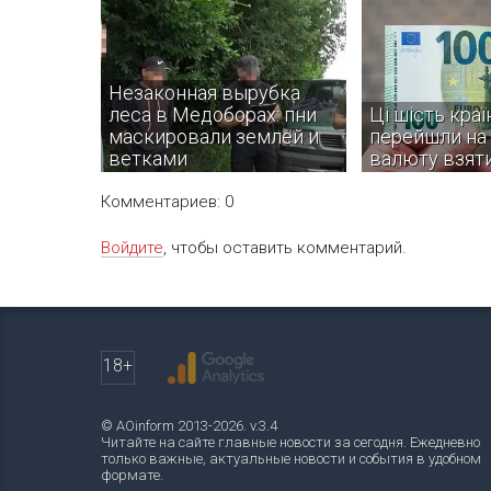
Незаконная вырубка
леса в Медоборах: пни
Ці шість краї
маскировали землей и
перейшли на 
ветками
валюту взят
Комментариев: 0
Войдите
, чтобы оставить комментарий.
В Тернопольской области
Деякі з цих країн 
правоохранители разоблачили
планують вступат
группу, которая незаконно
вырубала деревья на территории
природного заповедника
18+
Медоборы.
© AOinform 2013-2026. v.3.4
Читайте на сайте главные новости за сегодня. Ежедневно
только важные, актуальные новости и события в удобном
формате.