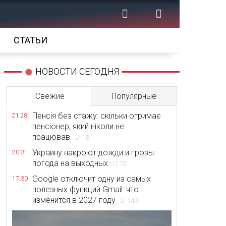
СТАТЬИ
НОВОСТИ СЕГОДНЯ
Свежие
Популярные
Пенсія без стажу: скільки отримає
21:28
пенсіонер, який ніколи не
працював
18
Украину накроют дожди и грозы:
20:31
погода на выходных
73
Google отключит одну из самых
17:30
полезных функций Gmail: что
изменится в 2027 году
140