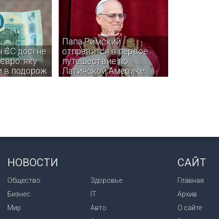
Папа Римский
н ЄС досі не
отправится в первое
євро: яку
путешествие по
и в подорож
Латинской Америке
навіть не
Папа Римский Лев XIV в ноябре
и в єврозону.
совершит Апостольское
путешествие в три страны
Латинской Америки — Уругвай,
НОВОСТИ
САЙТ
Аргентину и Перу.
Общество
Здоровье
Главная
Бизнес
IT
Архив
Мир
Авто
О сайте