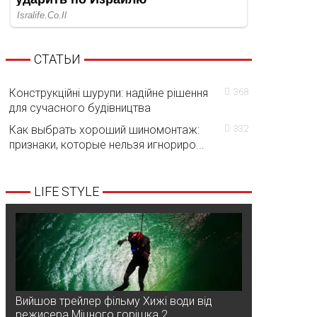
СТАТЬИ
Конструкційні шурупи: надійне рішення
368
для сучасного будівництва
Как выбрать хороший шиномонтаж:
332
признаки, которые нельзя игнориро...
LIFE STYLE
Вийшов трейлер фільму Хижі води від
режисера Міцного горішка 2