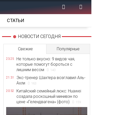
СТАТЬИ
НОВОСТИ СЕГОДНЯ
Свежие
Популярные
Не только вкусно: 9 видов чая,
23:25
которые помогут бороться с
лишним весом
140
Экс-тренер Шахтера возглавил Аль-
21:31
Ахли
163
Китайский семейный люкс: Huawei
20:32
создала роскошный минивэн по
цене «Гелендвагена» (фото)
159