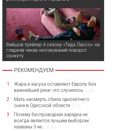
Вийшов трейлер 4 сезону «Теда Лассо»: на
глядачів чекає неочікуваний поворот
сюжету
РЕКОМЕНДУЕМ
1
Жара и засуха оставляют Европу без
важнейшей реки: что случилось
5.0
2
Мать насмерть сбила однолетнего
сына в Одесской области
5.0
3
Почему беспроводная зарядка не
всегда является лучшим выбором:
названы 3 не...
5.0