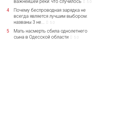
важнейшей реки: что случилось
5.0
4
Почему беспроводная зарядка не
всегда является лучшим выбором:
названы 3 не...
5.0
5
Мать насмерть сбила однолетнего
сына в Одесской области
5.0