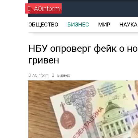
AOinform
ОБЩЕСТВО
БИЗНЕС
МИР
НАУКА
НБУ опроверг фейк о но
гривен
AOinform
Бизнес