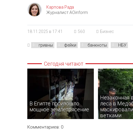
Карпова Рада
Журналист AOinform
18.11.2025 в 17:41
560
Бизнес
гривны
фейки
банкноты
НБУ
Сегодня читают
Незаконная 
В Египте произошло
леса в Медоб
мощное землетрясение
маскировали
ветками
Комментариев: 0