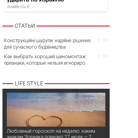
СТАТЬИ
Конструкційні шурупи: надійне рішення
339
для сучасного будівництва
Как выбрать хороший шиномонтаж:
309
признаки, которые нельзя игнориро...
LIFE STYLE
Любовный гороскоп на неделю: каким
знакам Зодиака повезет 27 июля — 2