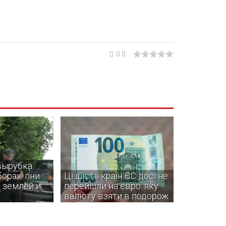
0.0
вырубка
орах: пни
Ці шість країн ЄС досі не
 землей и
перейшли на євро: яку
валюту взяти в подорож