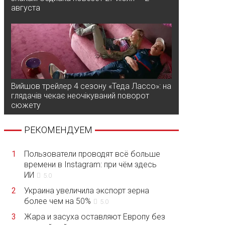
августа
Вийшов трейлер 4 сезону «Теда Лассо»: на
глядачів чекає неочікуваний поворот
сюжету
РЕКОМЕНДУЕМ
1
Пользователи проводят всё больше
времени в Instagram: при чём здесь
ИИ
5.0
2
Украина увеличила экспорт зерна
более чем на 50%
5.0
3
Жара и засуха оставляют Европу без