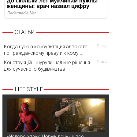
СТАТЬИ
Когда нужна консультация адвоката
128
по гражданскому праву и к кому ...
Конструкційні шурупи: надійне рішення
404
для сучасного будівництва
LIFE STYLE
«Человек-паук: Новый день» и все