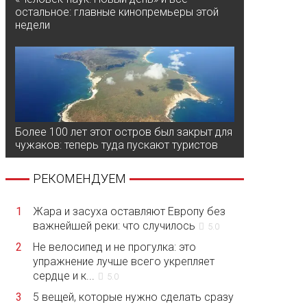
остальное: главные кинопремьеры этой
недели
Более 100 лет этот остров был закрыт для
чужаков: теперь туда пускают туристов
РЕКОМЕНДУЕМ
1
Жара и засуха оставляют Европу без
важнейшей реки: что случилось
5.0
2
Не велосипед и не прогулка: это
упражнение лучше всего укрепляет
сердце и к...
5.0
3
5 вещей, которые нужно сделать сразу