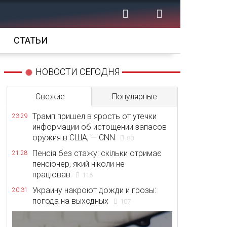
СТАТЬИ
НОВОСТИ СЕГОДНЯ
Свежие
Популярные
Трамп пришел в ярость от утечки
23:29
информации об истощении запасов
оружия в США, — CNN
80
Пенсія без стажу: скільки отримає
21:28
пенсіонер, який ніколи не
працював
116
Украину накроют дожди и грозы:
20:31
погода на выходных
107