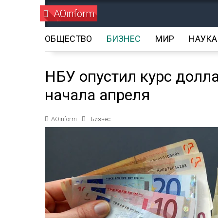
AOinform
ОБЩЕСТВО
БИЗНЕС
МИР
НАУКА
НБУ опустил курс долл
начала апреля
AOinform
Бизнес