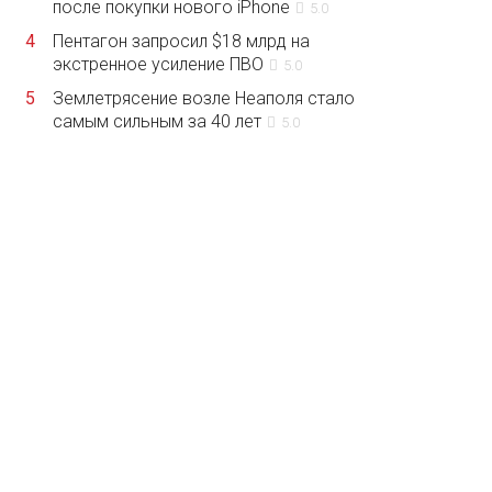
после покупки нового iPhone
5.0
4
Пентагон запросил $18 млрд на
экстренное усиление ПВО
5.0
5
Землетрясение возле Неаполя стало
самым сильным за 40 лет
5.0