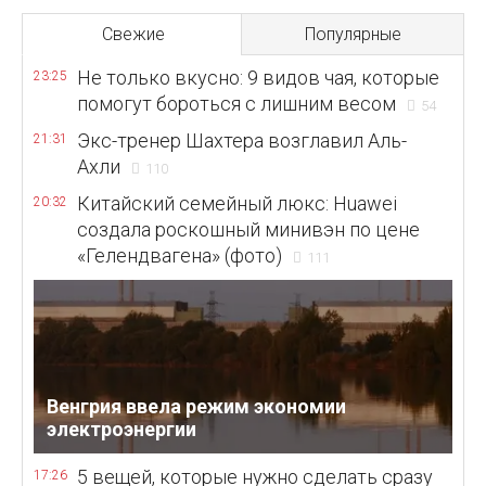
Свежие
Популярные
Не только вкусно: 9 видов чая, которые
23:25
помогут бороться с лишним весом
54
Экс-тренер Шахтера возглавил Аль-
21:31
Ахли
110
Китайский семейный люкс: Huawei
20:32
создала роскошный минивэн по цене
«Гелендвагена» (фото)
111
Венгрия ввела режим экономии
электроэнергии
5 вещей, которые нужно сделать сразу
17:26