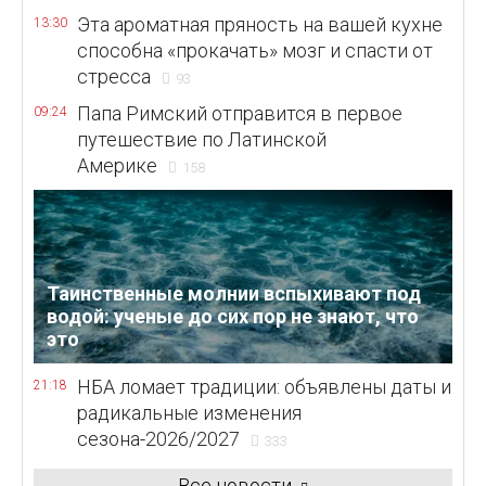
Эта ароматная пряность на вашей кухне
13:30
способна «прокачать» мозг и спасти от
стресса
93
Папа Римский отправится в первое
09:24
путешествие по Латинской
Америке
158
Таинственные молнии вспыхивают под
водой: ученые до сих пор не знают, что
это
НБА ломает традиции: объявлены даты и
21:18
радикальные изменения
сезона-2026/2027
333
Все новости