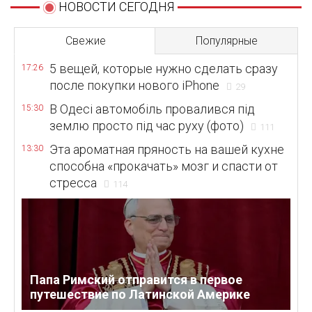
НОВОСТИ СЕГОДНЯ
Свежие
Популярные
5 вещей, которые нужно сделать сразу
17:26
после покупки нового iPhone
29
В Одесі автомобіль провалився під
15:30
землю просто під час руху (фото)
111
Эта ароматная пряность на вашей кухне
13:30
способна «прокачать» мозг и спасти от
стресса
114
Папа Римский отправится в первое
путешествие по Латинской Америке