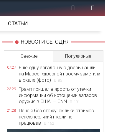
СТАТЬИ
НОВОСТИ СЕГОДНЯ
Свежие
Популярные
Еще одну загадочную дверь нашли
07:27
на Марсе: «дверной проем» заметили
в скале (фото)
85
Трамп пришел в ярость от утечки
23:29
информации об истощении запасов
оружия в США, — CNN
191
Пенсія без стажу: скільки отримає
21:28
пенсіонер, який ніколи не
працював
162