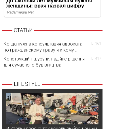
СТАТЬИ
Когда нужна консультация адвоката
161
по гражданскому праву и к кому ...
Конструкційні шурупи: надійне рішення
417
для сучасного будівництва
LIFE STYLE
В Италии двое суток искали выброшенный