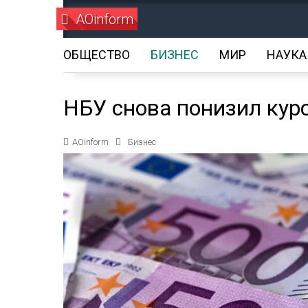
AOinform
ОБЩЕСТВО
БИЗНЕС
МИР
НАУКА
НБУ снова понизил кур
AOinform
Бизнес