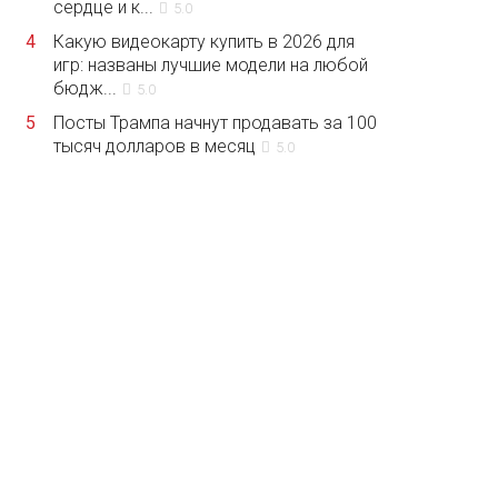
сердце и к...
5.0
4
Какую видеокарту купить в 2026 для
игр: названы лучшие модели на любой
бюдж...
5.0
5
Посты Трампа начнут продавать за 100
тысяч долларов в месяц
5.0