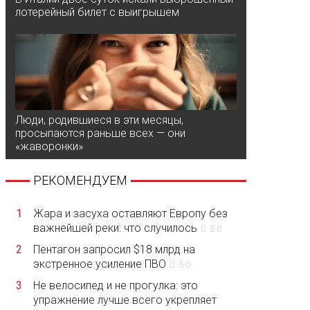
лотерейный билет с выигрышем
Люди, родившиеся в эти месяцы,
просыпаются раньше всех — они
«жаворонки»
РЕКОМЕНДУЕМ
1
Жара и засуха оставляют Европу без
важнейшей реки: что случилось
5.0
2
Пентагон запросил $18 млрд на
экстренное усиление ПВО
5.0
3
Не велосипед и не прогулка: это
упражнение лучше всего укрепляет