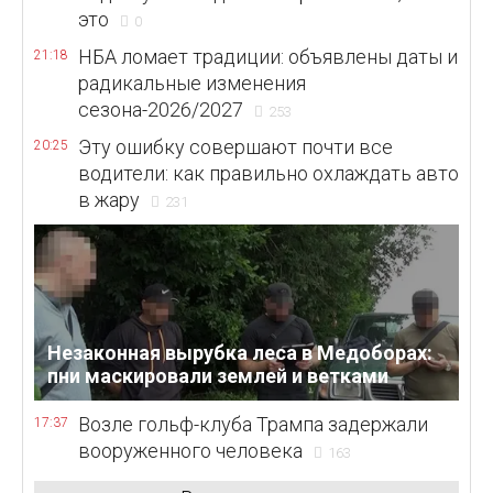
это
0
НБА ломает традиции: объявлены даты и
21:18
радикальные изменения
сезона-2026/2027
253
Эту ошибку совершают почти все
20:25
водители: как правильно охлаждать авто
в жару
231
Незаконная вырубка леса в Медоборах:
пни маскировали землей и ветками
Возле гольф-клуба Трампа задержали
17:37
вооруженного человека
163