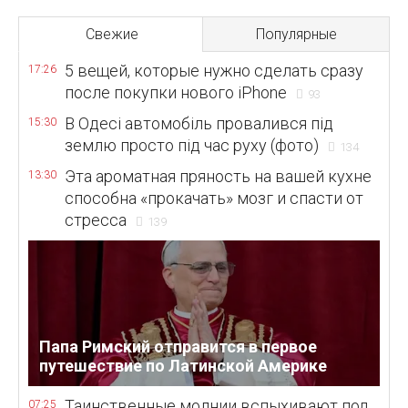
Свежие
Популярные
5 вещей, которые нужно сделать сразу
17:26
после покупки нового iPhone
93
В Одесі автомобіль провалився під
15:30
землю просто під час руху (фото)
134
Эта ароматная пряность на вашей кухне
13:30
способна «прокачать» мозг и спасти от
стресса
139
Папа Римский отправится в первое
путешествие по Латинской Америке
Таинственные молнии вспыхивают под
07:25