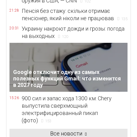
оружия в США, — CNN
102
Пенсія без стажу: скільки отримає
21:28
пенсіонер, який ніколи не працював
135
Украину накроют дожди и грозы: погода
20:31
на выходных
120
Google отключит одну из самых
полезных функций Gmail: что изменится
в 2027 году
900 сил и запас хода 1300 км: Chery
15:26
выпустила сверхмощный
электрифицированный пикап
(фото)
153
Все новости