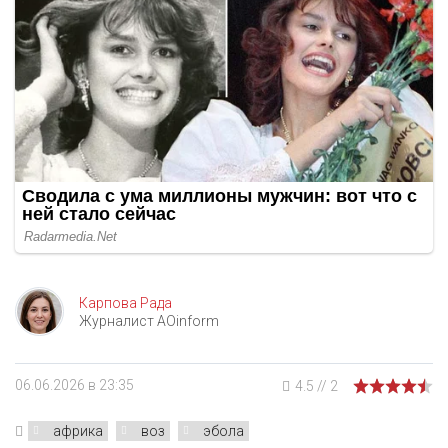
Карпова Рада
Журналист AOinform
06.06.2026 в 23:35
4.5
//
2
африка
воз
эбола