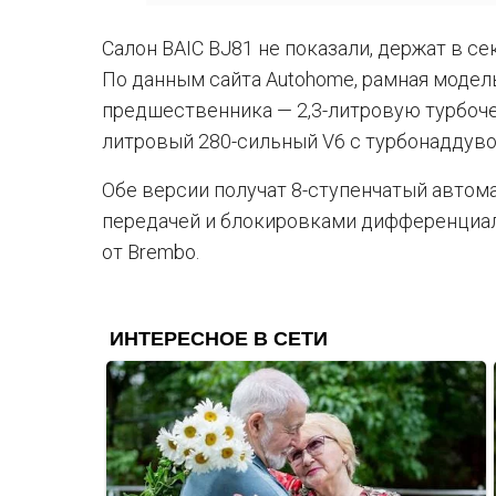
Салон BAIC BJ81 не показали, держат в с
По данным сайта Autohome, рамная модел
предшественника — 2,3-литровую турбочет
литровый 280-сильный V6 с турбонаддуво
Обе версии получат 8-ступенчатый автом
передачей и блокировками дифференциало
от Brembo.