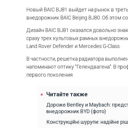
Новый BAIC BJ81 выйдет на рынок в треть
внедорожник BAIC Beijing BJ80. Об этом с
Дизайн BAIC BJ81 оказался довольно зна
сразу трех культовых рамных внедорожни
Land Rover Defender и Mercedes G-Class.
В частности, решетка радиатора выполнен
напоминают оптику "Гелендвагена". В про
первого поколения.
Читайте также
Дороже Bentley и Maybach: пред
внедорожник BYD (фото)
Конструкційні шурупи: надійне рі