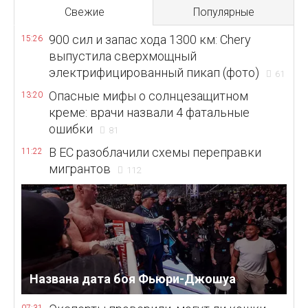
Свежие
Популярные
900 сил и запас хода 1300 км: Chery
15:26
выпустила сверхмощный
электрифицированный пикап (фото)
61
Опасные мифы о солнцезащитном
13:20
креме: врачи назвали 4 фатальные
ошибки
81
В ЕС разоблачили схемы переправки
11:22
мигрантов
112
Названа дата боя Фьюри-Джошуа