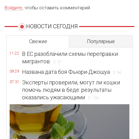
Войдите
, чтобы оставить комментарий.
НОВОСТИ СЕГОДНЯ
Свежие
Популярные
В ЕС разоблачили схемы переправки
11:22
мигрантов
57
Названа дата боя Фьюри-Джошуа
09:29
96
Эксперты проверили, могут ли кошки
07:31
помочь людям в беде: результаты
оказались ужасающими
100