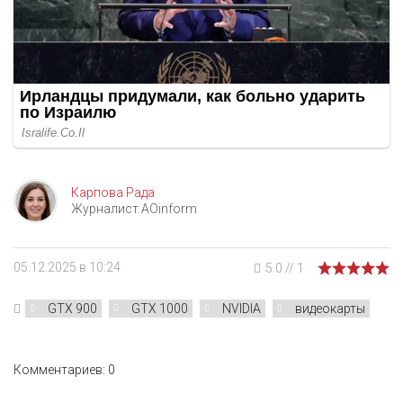
Карпова Рада
Журналист AOinform
05.12.2025 в 10:24
5.0
//
1
GTX 900
GTX 1000
NVIDIA
видеокарты
Комментариев: 0