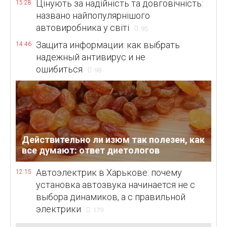
Цінують за надійність та довговічність:
15:28
названо найпопулярнішого
автовиробника у світі
95
Защита информации: как выбрать
14:46
надежный антивирус и не
ошибиться
98
Действительно ли изюм так полезен, как
все думают: ответ диетологов
Автоэлектрик в Харькове: почему
12:15
установка автозвука начинается не с
выбора динамиков, а с правильной
электрики
179