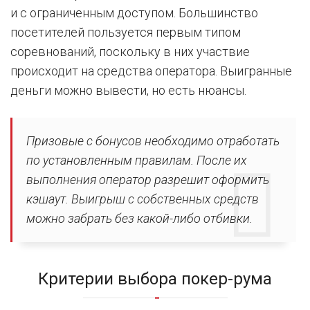
и с ограниченным доступом. Большинство
посетителей пользуется первым типом
соревнований, поскольку в них участвие
происходит на средства оператора. Выигранные
деньги можно вывести, но есть нюансы.
Призовые с бонусов необходимо отработать
по установленным правилам. После их
выполнения оператор разрешит оформить
кэшаут. Выигрыш с собственных средств
можно забрать без какой-либо отбивки.
Критерии выбора покер-рума