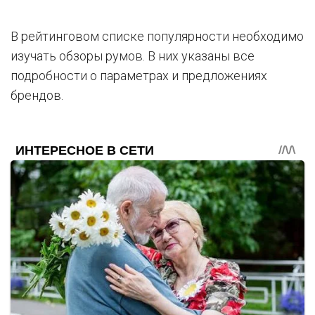
В рейтинговом списке популярности необходимо
изучать обзоры румов. В них указаны все
подробности о параметрах и предложениях
брендов.