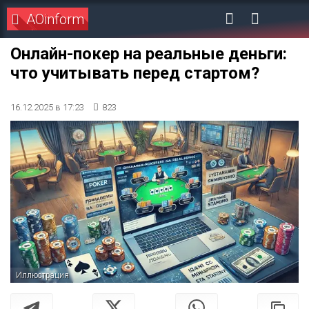
AOinform
Онлайн-покер на реальные деньги:
что учитывать перед стартом?
16.12.2025 в 17:23
823
Иллюстрация