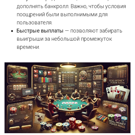
дополнять банкролл. Важно, чтобы условия
поощрений были выполнимыми для
пользователя.
Быстрые выплаты
— позволяют забирать
выигрыши за небольшой промежуток
времени.