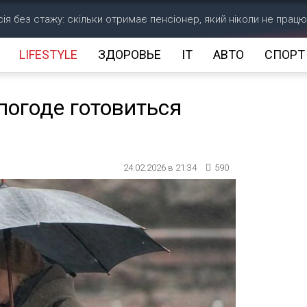
ія без стажу: скільки отримає пенсіонер, який ніколи не прац
LIFESTYLE
ЗДОРОВЬЕ
IT
АВТО
СПОРТ
 погоде готовиться
24.02.2026 в 21:34
590