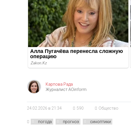
Карпова Рада
Журналист AOinform
24.02.2026 в 21:34
590
Общество
погода
прогноз
синоптики