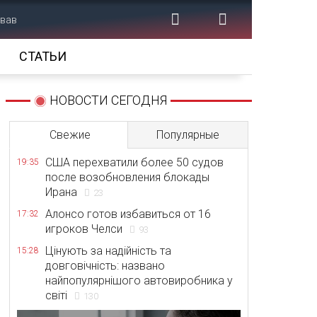
ював
СТАТЬИ
НОВОСТИ СЕГОДНЯ
Свежие
Популярные
США перехватили более 50 судов
19:35
после возобновления блокады
Ирана
23
Алонсо готов избавиться от 16
17:32
игроков Челси
93
Цінують за надійність та
15:28
довговічність: названо
найпопулярнішого автовиробника у
світі
130