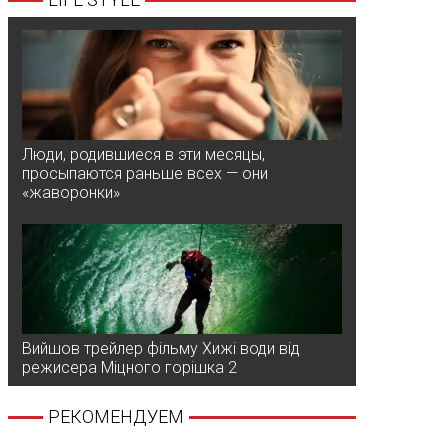
Люди, родившиеся в эти месяцы,
просыпаются раньше всех — они
«жаворонки»
Вийшов трейлер фільму Хижі води від
режисера Міцного горішка 2
РЕКОМЕНДУЕМ