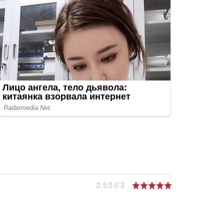
5.0
//
3