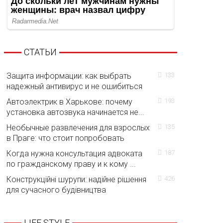
СТАТЬИ
Защита информации: как выбрать
133
надежный антивирус и не ошибиться
Автоэлектрик в Харькове: почему
193
установка автозвука начинается не...
Необычные развлечения для взрослых
135
в Праге: что стоит попробовать
Когда нужна консультация адвоката
187
по гражданскому праву и к кому ...
Конструкційні шурупи: надійне рішення
426
для сучасного будівництва
LIFE STYLE