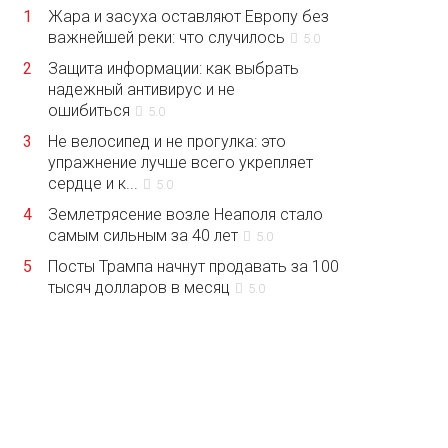
1
Жара и засуха оставляют Европу без
важнейшей реки: что случилось
5.0
2
Защита информации: как выбрать
надежный антивирус и не
ошибиться
5.0
3
Не велосипед и не прогулка: это
упражнение лучше всего укрепляет
сердце и к...
5.0
4
Землетрясение возле Неаполя стало
самым сильным за 40 лет
5.0
5
Посты Трампа начнут продавать за 100
тысяч долларов в месяц
5.0