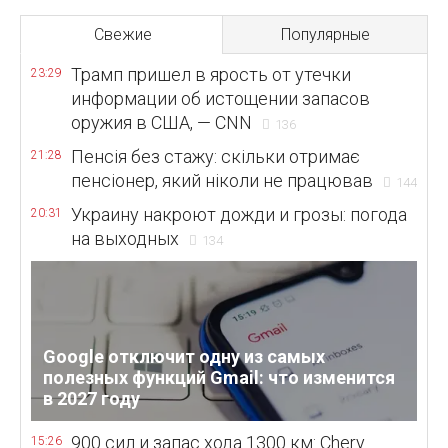
Свежие
Популярные
Трамп пришел в ярость от утечки
23:29
информации об истощении запасов
оружия в США, — CNN
136
Пенсія без стажу: скільки отримає
21:28
пенсіонер, який ніколи не працював
144
Украину накроют дожди и грозы: погода
20:31
на выходных
134
Google отключит одну из самых
полезных функций Gmail: что изменится
в 2027 году
900 сил и запас хода 1300 км: Chery
15:26