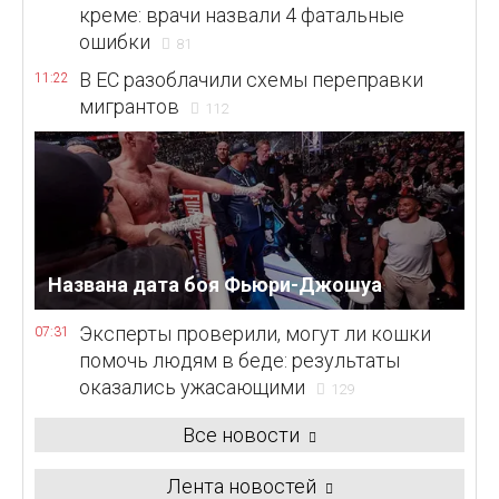
креме: врачи назвали 4 фатальные
ошибки
81
В ЕС разоблачили схемы переправки
11:22
мигрантов
112
Названа дата боя Фьюри-Джошуа
Эксперты проверили, могут ли кошки
07:31
помочь людям в беде: результаты
оказались ужасающими
129
Все новости
Лента новостей