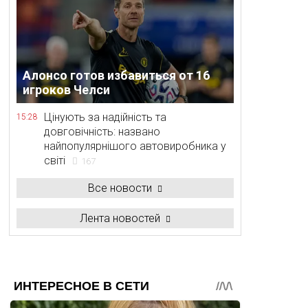
Алонсо готов избавиться от 16
игроков Челси
Цінують за надійність та
15:28
довговічність: названо
найпопулярнішого автовиробника у
світі
167
Все новости
Лента новостей