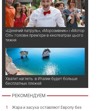
«Щенячий патруль», «Морозивник» і «Мотор
Сіті»: головні прем'єри в кінотеатрах цього
тижня
Хватит наглеть: в Италии будет больше
бесплатных пляжей
РЕКОМЕНДУЕМ
1
Жара и засуха оставляют Европу без