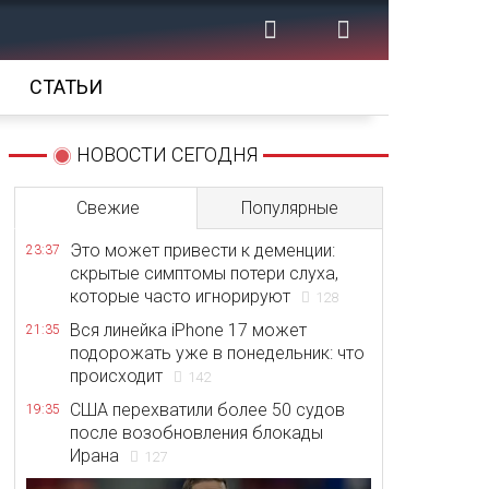
СТАТЬИ
НОВОСТИ СЕГОДНЯ
Свежие
Популярные
Это может привести к деменции:
23:37
скрытые симптомы потери слуха,
которые часто игнорируют
128
Вся линейка iPhone 17 может
21:35
подорожать уже в понедельник: что
происходит
142
США перехватили более 50 судов
19:35
после возобновления блокады
Ирана
127