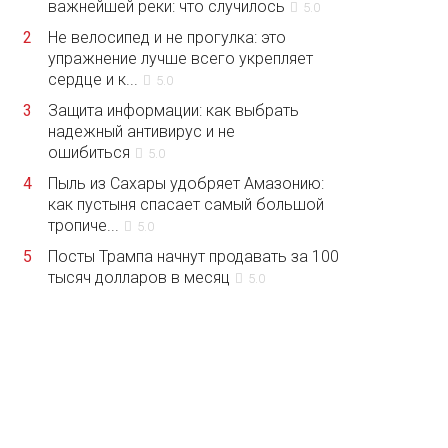
важнейшей реки: что случилось
5.0
2
Не велосипед и не прогулка: это
упражнение лучше всего укрепляет
сердце и к...
5.0
3
Защита информации: как выбрать
надежный антивирус и не
ошибиться
5.0
4
Пыль из Сахары удобряет Амазонию:
как пустыня спасает самый большой
тропиче...
5.0
5
Посты Трампа начнут продавать за 100
тысяч долларов в месяц
5.0