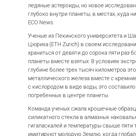
ледяные астероиды, но новое исследован
глубоко внутри планеты, в местах, куда н
ECO News.
Ученые из Пекинского университета и Ш
Цюриха (ETH Zurich) в своем исследовани
храниться от девяти до сорока пяти раз б
планеты вместе взятых. В условиях экст
глубине более трех тысяч километров эт
металлического железа вместе с кремние
с кислородом в виде воды, это составило
погребенных в центре планеты.
Команда ученых сжала крошечные образц
силикатного стекла в алмазных наковаль
гигапаскалей и температуры свыше пяти 
имитируют молодую Землю, когда глобал