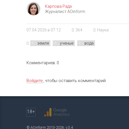
Карпова Рада
Журналист AOinform
07.04.2026 в 07:12
364
Наука
земля
ученые
вода
Комментариев: 0
Войдите
, чтобы оставить комментарий.
18+
© AOinform 2013-2026. v.3.4