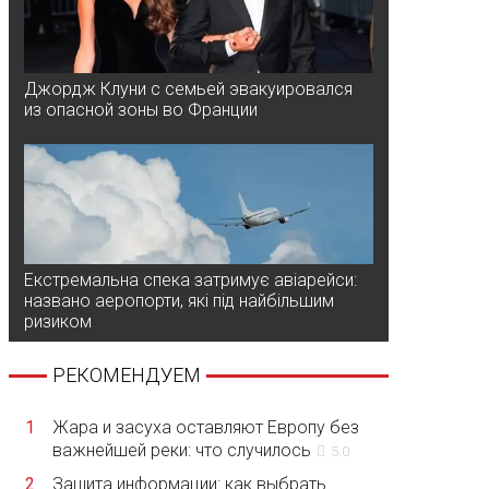
Джордж Клуни с семьей эвакуировался
из опасной зоны во Франции
Екстремальна спека затримує авіарейси:
названо аеропорти, які під найбільшим
ризиком
РЕКОМЕНДУЕМ
1
Жара и засуха оставляют Европу без
важнейшей реки: что случилось
5.0
2
Защита информации: как выбрать