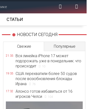
рике
СТАТЬИ
НОВОСТИ СЕГОДНЯ
Свежие
Популярные
Вся линейка iPhone 17 может
21:35
подорожать уже в понедельник: что
происходит
10
США перехватили более 50 судов
19:35
после возобновления блокады
Ирана
76
Алонсо готов избавиться от 16
17:32
игроков Челси
104