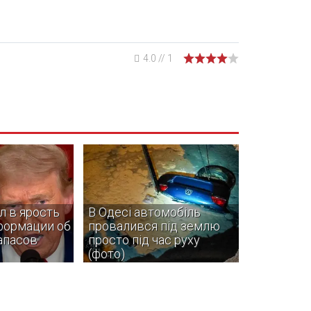
4.0
//
1
л в ярость
В Одесі автомобіль
формации об
провалився під землю
апасов
просто під час руху
(фото)