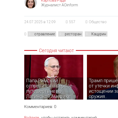
Карпова Рада
Журналист AOinform
24.07.2025 в 12:09
557
Общество
отравление
ресторан
Кацурин
Сегодня читают
Папа Римский
Трамп прише
отправится в первое
от утечки ин
путешествие по
истощении з
Латинской Америке
оружия...
Комментариев: 0
Войдите
, чтобы оставить комментарий.