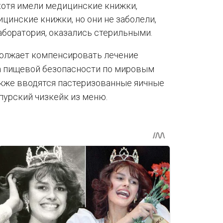
хотя имели медицинские книжки,
цинские книжки, но они не заболели,
аборатория, оказались стерильными.
должает компенсировать лечение
а пищевой безопасности по мировым
также вводятся пастеризованные яичные
апурский чизкейк из меню.