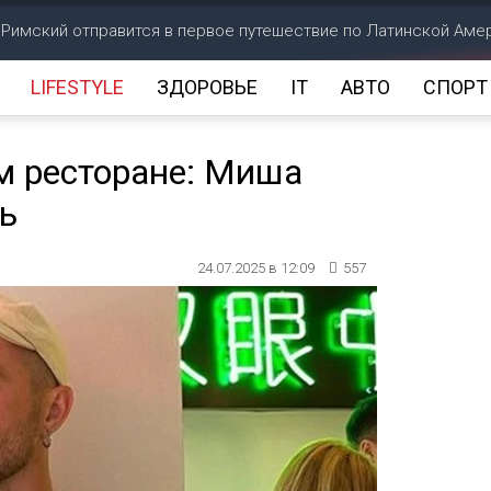
 Римский отправится в первое путешествие по Латинской Аме
LIFESTYLE
ЗДОРОВЬЕ
IT
АВТО
СПОРТ
м ресторане: Миша
ь
24.07.2025 в 12:09
557