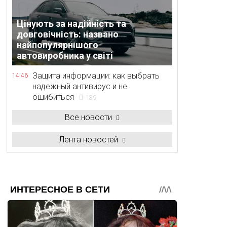
Цінують за надійність та
довговічність: названо
найпопулярнішого
автовиробника у світі
Защита информации: как выбрать
14:46
надежный антивирус и не
ошибиться
139
Все новости
Лента новостей