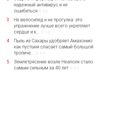
надежный антивирус и не
ошибиться
5.0
3
Не велосипед и не прогулка: это
упражнение лучше всего укрепляет
сердце и к...
5.0
4
Пыль из Сахары удобряет Амазонию:
как пустыня спасает самый большой
тропиче...
5.0
5
Землетрясение возле Неаполя стало
самым сильным за 40 лет
5.0