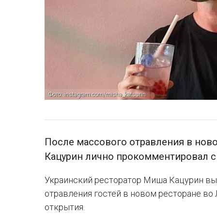
Фото: instagram.com/misha_katsurin
После массового отравления в нов
Кацурин лично прокомментировал 
Украинский ресторатор Миша Кацурин вы
отравления гостей в новом ресторане во
открытия.