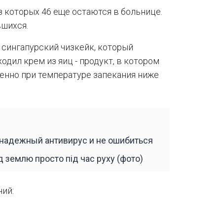
из которых 46 еще остаются в больнице.
вшихся.
л сингапурский чизкейк, который
одил крем из яиц - продукт, в котором
енно при температуре запекания ниже
 надежный антивирус и не ошибиться
д землю просто під час руху (фото)
ий: