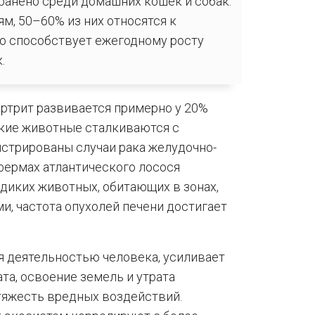
анено среди домашних кошек и собак:
м, 50–60% из них относятся к
то способствует ежегодному росту
.
ртрит развивается примерно у 20%
кие животные сталкиваются с
истрированы случаи рака желудочно-
 фермах атлантического лосося
диких животных, обитающих в зонах,
, частота опухолей печени достигает
я деятельностью человека, усиливает
та, освоение земель и утрата
тяжесть вредных воздействий.