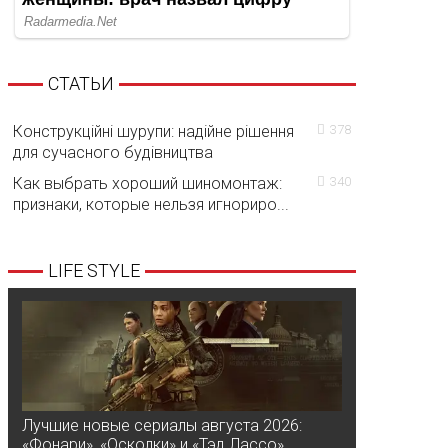
СТАТЬИ
Конструкційні шурупи: надійне рішення
378
для сучасного будівництва
Как выбрать хороший шиномонтаж:
340
признаки, которые нельзя игнориро...
LIFE STYLE
Лучшие новые сериалы августа 2026:
«Фонари», «Осколки» и «Тэд Лассо»