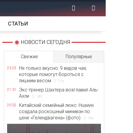
СТАТЬИ
НОВОСТИ СЕГОДНЯ
Свежие
Популярные
Не только вкусно: 9 видов чая,
23:25
которые помогут бороться с
лишним весом
216
Экс-тренер Шахтера возглавил Аль-
21:31
Ахли
183
Китайский семейный люкс: Huawei
20:32
создала роскошный минивэн по
цене «Гелендвагена» (фото)
186