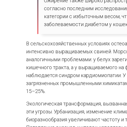
Ожирение также широко распростр
согласно последним исследования
категории с избыточным весом, ч
заболеваемости диабетом у кошек
В сельскохозяйственных условиях остеоа
интенсивно выращиваемых свиней. Морс
аналогичными проблемами: у белух зарег
кишечного тракта, а у выращиваемого на
наблюдается синдром кардиомиопатии. У 
загрязненных промышленными химикатами
15–25%.
Экологическая трансформация, вызванна
эти угрозы. Урбанизация, изменение клима
биоразнообразия увеличивают частоту и 