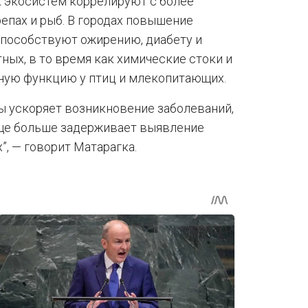
х экосистем коррелируют с более
епах и рыб. В городах повышение
способствуют ожирению, диабету и
ых, в то время как химические стоки и
нную функцию у птиц и млекопитающих.
 ускоряет возникновение заболеваний,
еще больше задерживает выявление
, — говорит Матарагка.