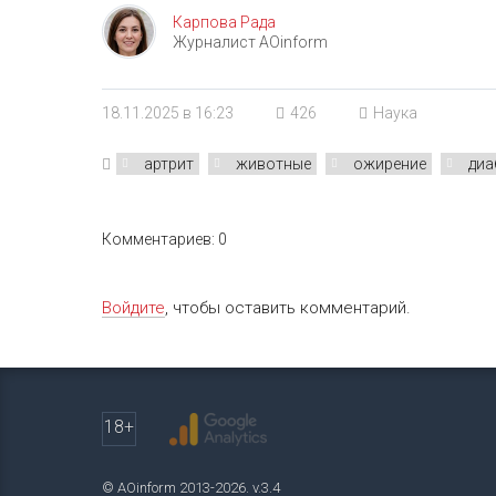
Карпова Рада
Журналист AOinform
18.11.2025 в 16:23
426
Наука
артрит
животные
ожирение
диа
Комментариев: 0
Войдите
, чтобы оставить комментарий.
18+
© AOinform 2013-2026. v.3.4