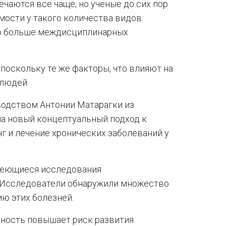
чаются все чаще, но ученые до сих пор
мости у такого количества видов.
имо больше междисциплинарных
поскольку те же факторы, что влияют на
 людей.
водством Антонии Матарагки из
ла новый концептуальный подход к
г и лечение хронических заболеваний у
меющиеся исследования
 Исследователи обнаружили множество
ю этих болезней.
нность повышает риск развития