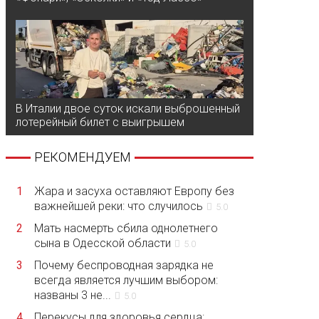
В Италии двое суток искали выброшенный
лотерейный билет с выигрышем
РЕКОМЕНДУЕМ
1
Жара и засуха оставляют Европу без
важнейшей реки: что случилось
5.0
2
Мать насмерть сбила однолетнего
сына в Одесской области
5.0
3
Почему беспроводная зарядка не
всегда является лучшим выбором:
названы 3 не...
5.0
4
Перекусы для здоровья сердца: