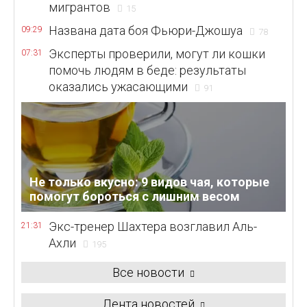
мигрантов
15
Названа дата боя Фьюри-Джошуа
09:29
78
Эксперты проверили, могут ли кошки
07:31
помочь людям в беде: результаты
оказались ужасающими
91
Не только вкусно: 9 видов чая, которые
помогут бороться с лишним весом
Экс-тренер Шахтера возглавил Аль-
21:31
Ахли
195
Все новости
Лента новостей