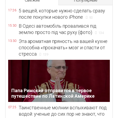
Свежие
Популярные
5 вещей, которые нужно сделать сразу
17:26
после покупки нового iPhone
93
В Одесі автомобіль провалився під
15:30
землю просто під час руху (фото)
134
Эта ароматная пряность на вашей кухне
13:30
способна «прокачать» мозг и спасти от
стресса
139
Папа Римский отправится в первое
путешествие по Латинской Америке
Таинственные молнии вспыхивают под
07:25
водой: ученые до сих пор не знают, что