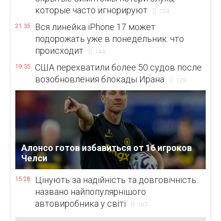
которые часто игнорируют
134
Вся линейка iPhone 17 может
21:35
подорожать уже в понедельник: что
происходит
144
США перехватили более 50 судов после
19:35
возобновления блокады Ирана
129
Алонсо готов избавиться от 16 игроков
Челси
Цінують за надійність та довговічність:
15:28
названо найпопулярнішого
автовиробника у світі
167