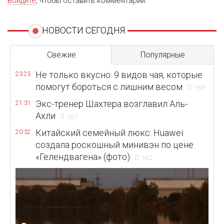
Войдите
, чтобы оставить комментарий.
НОВОСТИ СЕГОДНЯ
Свежие
Популярные
Не только вкусно: 9 видов чая, которые
23:25
помогут бороться с лишним весом
159
Экс-тренер Шахтера возглавил Аль-
21:31
Ахли
167
Китайский семейный люкс: Huawei
20:32
создала роскошный минивэн по цене
«Гелендвагена» (фото)
162