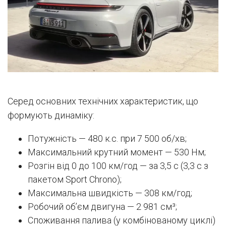
Серед основних технічних характеристик, що
формують динаміку:
Потужність — 480 к.с. при 7 500 об/хв;
Максимальний крутний момент — 530 Нм;
Розгін від 0 до 100 км/год — за 3,5 с (3,3 с з
пакетом Sport Chrono);
Максимальна швидкість — 308 км/год;
Робочий об’єм двигуна — 2 981 см³;
Споживання палива (у комбінованому циклі)