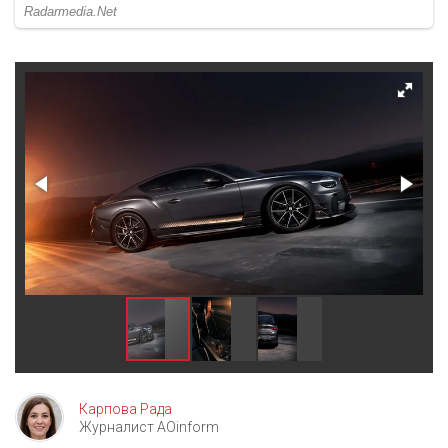
Карпова Рада
Журналист AOinform