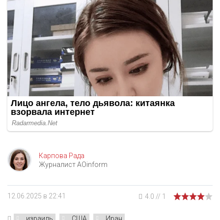
Карпова Рада
Журналист AOinform
12.06.2025 в 22:41
4.0
//
1
израиль
США
Иран