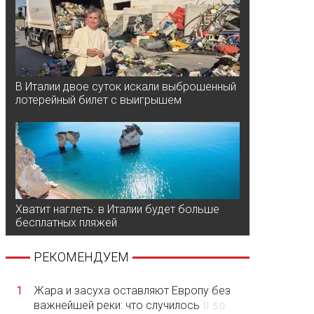
В Италии двое суток искали выброшенный
лотерейный билет с выигрышем
Хватит наглеть: в Италии будет больше
бесплатных пляжей
РЕКОМЕНДУЕМ
1
Жара и засуха оставляют Европу без
важнейшей реки: что случилось
5.0