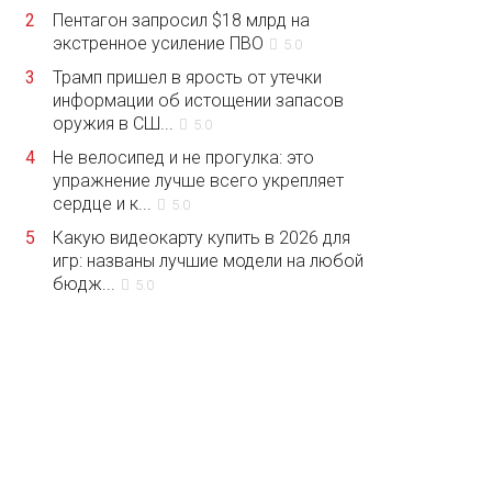
2
Пентагон запросил $18 млрд на
экстренное усиление ПВО
5.0
3
Трамп пришел в ярость от утечки
информации об истощении запасов
оружия в СШ...
5.0
4
Не велосипед и не прогулка: это
упражнение лучше всего укрепляет
сердце и к...
5.0
5
Какую видеокарту купить в 2026 для
игр: названы лучшие модели на любой
бюдж...
5.0