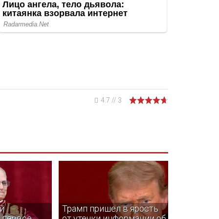
4.7
//
3
й
Трамп пришел в ярость
 первое
от утечки информации об