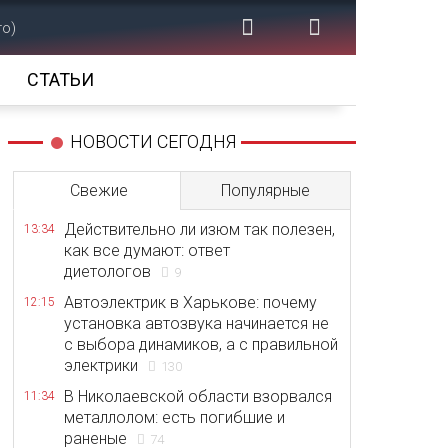
то)
СТАТЬИ
НОВОСТИ СЕГОДНЯ
Свежие
Популярные
Действительно ли изюм так полезен,
13:34
как все думают: ответ
диетологов
9
Автоэлектрик в Харькове: почему
12:15
установка автозвука начинается не
с выбора динамиков, а с правильной
электрики
130
В Николаевской области взорвался
11:34
металлолом: есть погибшие и
раненые
74