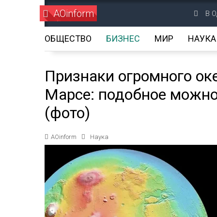
AOinform
В О
ОБЩЕСТВО
БИЗНЕС
МИР
НАУКА
Признаки огромного ок
Марсе: подобное можно
(фото)
AOinform
Наука