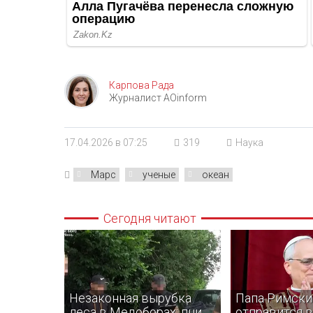
Карпова Рада
Журналист AOinform
17.04.2026 в 07:25
319
Наука
Марс
ученые
океан
Сегодня читают
Незаконная вырубка
Папа Римски
леса в Медоборах: пни
отправится в