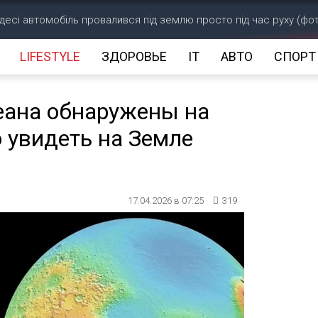
десі автомобіль провалився під землю просто під час руху (фо
LIFESTYLE
ЗДОРОВЬЕ
IT
АВТО
СПОРТ
еана обнаружены на
 увидеть на Земле
17.04.2026 в 07:25
319