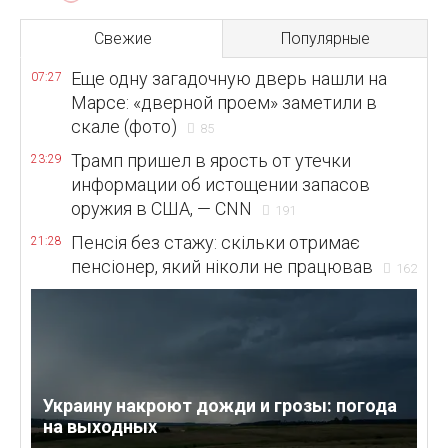
Свежие
Популярные
Еще одну загадочную дверь нашли на
07:27
Марсе: «дверной проем» заметили в
скале (фото)
85
Трамп пришел в ярость от утечки
23:29
информации об истощении запасов
оружия в США, — CNN
191
Пенсія без стажу: скільки отримає
21:28
пенсіонер, який ніколи не працював
162
Украину накроют дожди и грозы: погода
на выходных