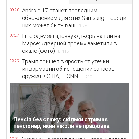
Android 17 станет последним
09:20
обновлением для этих Samsung – среди
них может быть ваш
75
Еще одну загадочную дверь нашли на
07:27
Марсе: «дверной проем» заметили в
скале (фото)
115
Трамп пришел в ярость от утечки
23:29
информации об истощении запасов
оружия в США, — CNN
210
Пенсія без стажу: скільки отримає
пенсіонер, який ніколи не працював