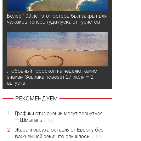
Более 100 лет этот остров был закрыт для
чужаков: теперь туда пускают туристов
Любовный гороскоп на неделю: каким
знакам Зодиака повезет 27 июля — 2
августа
РЕКОМЕНДУЕМ
1
Графики отключений могут вернуться
— Шмыгаль
5.0
2
Жара и засуха оставляют Европу без
важнейшей реки: что случилось
5.0