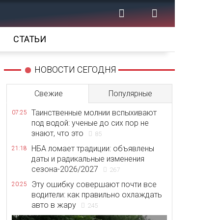
СТАТЬИ
НОВОСТИ СЕГОДНЯ
Свежие
Популярные
Таинственные молнии вспыхивают
07:25
под водой: ученые до сих пор не
знают, что это
85
НБА ломает традиции: объявлены
21:18
даты и радикальные изменения
сезона-2026/2027
267
Эту ошибку совершают почти все
20:25
водители: как правильно охлаждать
авто в жару
245