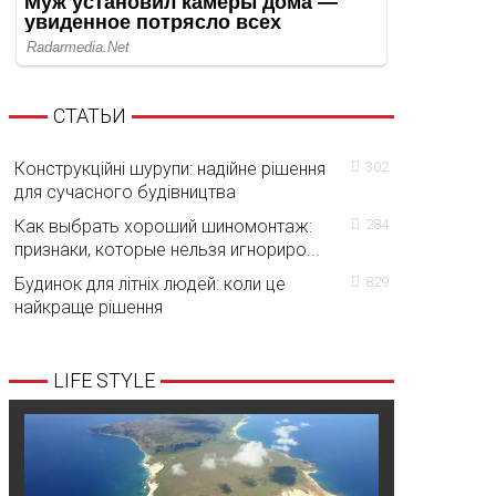
СТАТЬИ
Конструкційні шурупи: надійне рішення
302
для сучасного будівництва
Как выбрать хороший шиномонтаж:
284
признаки, которые нельзя игнориро...
Будинок для літніх людей: коли це
829
найкраще рішення
LIFE STYLE