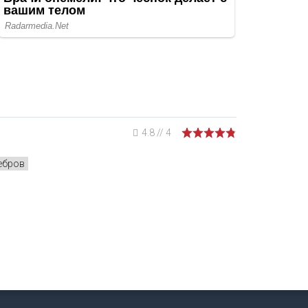
4.8
//
4
ебров