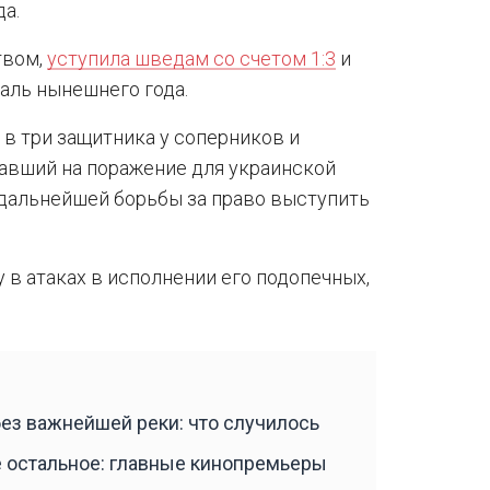
а.
твом,
уступила шведам со счетом 1:3
и
аль нынешнего года.
 в три защитника у соперников и
равший на поражение для украинской
 дальнейшей борьбы за право выступить
 в атаках в исполнении его подопечных,
без важнейшей реки: что случилось
е остальное: главные кинопремьеры