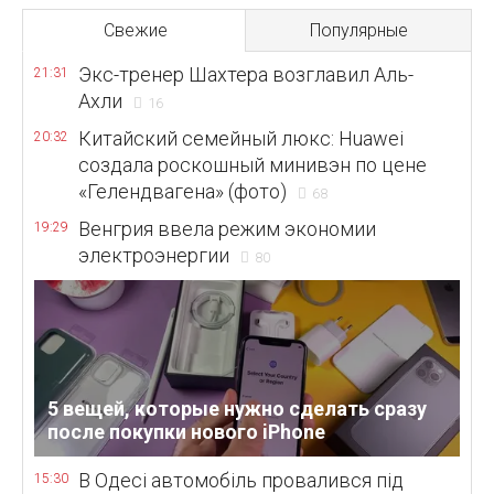
Свежие
Популярные
Экс-тренер Шахтера возглавил Аль-
21:31
Ахли
16
Китайский семейный люкс: Huawei
20:32
создала роскошный минивэн по цене
«Гелендвагена» (фото)
68
Венгрия ввела режим экономии
19:29
электроэнергии
80
5 вещей, которые нужно сделать сразу
после покупки нового iPhone
В Одесі автомобіль провалився під
15:30