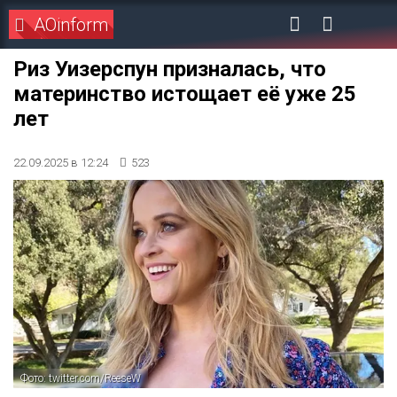
AOinform
Риз Уизерспун призналась, что
материнство истощает её уже 25
лет
22.09.2025 в 12:24
523
Фото: twitter.com/ReeseW