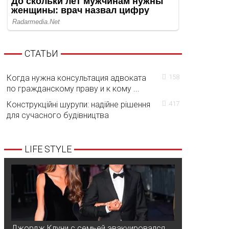
СТАТЬИ
Когда нужна консультация адвоката
158
по гражданскому праву и к кому ...
Конструкційні шурупи: надійне рішення
417
для сучасного будівництва
LIFE STYLE
Джордж Клуни с семьей эвакуировался