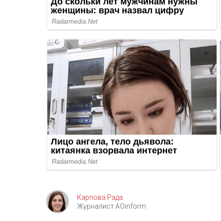
Карпова Рада
Журналист AOinform