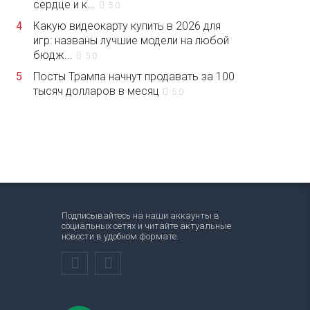
сердце и к...
5.0
4
Какую видеокарту купить в 2026 для
игр: названы лучшие модели на любой
бюдж...
5.0
5
Посты Трампа начнут продавать за 100
тысяч долларов в месяц
5.0
Подписывайтесь на наши аккаунты в
социальных сетях и читайте актуальные
новости в удобном формате.