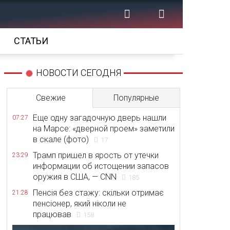
СТАТЬИ
НОВОСТИ СЕГОДНЯ
Свежие
Популярные
Еще одну загадочную дверь нашли
07:27
на Марсе: «дверной проем» заметили
в скале (фото)
17
Трамп пришел в ярость от утечки
23:29
информации об истощении запасов
оружия в США, — CNN
185
Пенсія без стажу: скільки отримає
21:28
пенсіонер, який ніколи не
працював
158