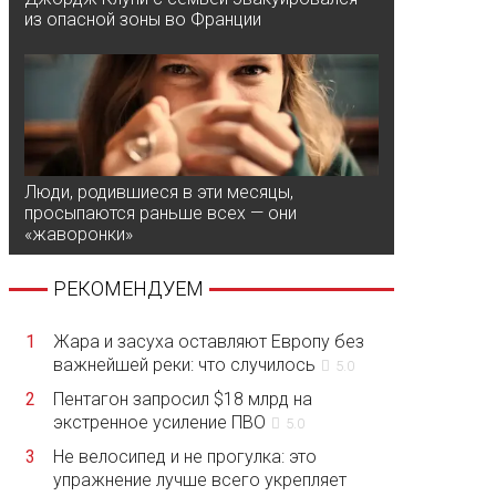
из опасной зоны во Франции
Люди, родившиеся в эти месяцы,
просыпаются раньше всех — они
«жаворонки»
РЕКОМЕНДУЕМ
1
Жара и засуха оставляют Европу без
важнейшей реки: что случилось
5.0
2
Пентагон запросил $18 млрд на
экстренное усиление ПВО
5.0
3
Не велосипед и не прогулка: это
упражнение лучше всего укрепляет