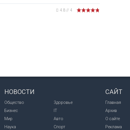
4.8
//
4
НОВОСТИ
САЙТ
Общество
Здоровье
Главная
Бизнес
IT
Архив
Мир
Авто
О сайте
Наука
Спорт
Реклама