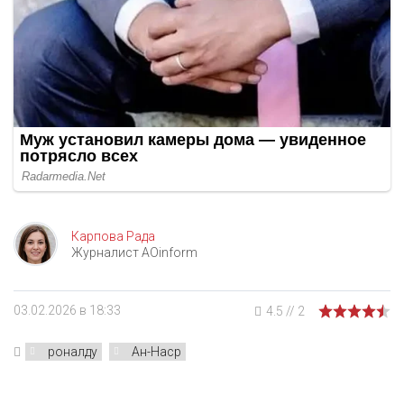
Карпова Рада
Журналист AOinform
03.02.2026 в 18:33
4.5
//
2
роналду
Ан-Наср